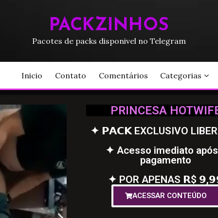
PACKZINHOS
Pacotes de packs disponivel no Telegram
Inicio
Contato
Comentários
Categorias
PRINCESA HOTWIF
✦ 𝗣𝗔𝗖𝗞 EXCLUSIVO LIBE
✦ Acesso imediato após
pagamento
✦ POR APENAS 𝗥$ 𝟵,𝟵
ACESSAR CONTEÚDO