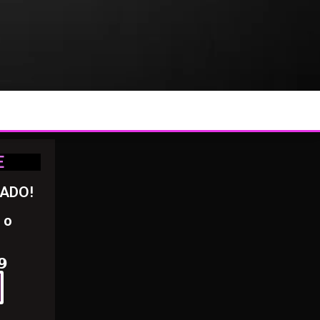
E
RADO!
 o
𝟵