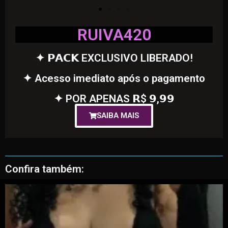
RUIVA420
✦ 𝗣𝗔𝗖𝗞 EXCLUSIVO LIBERADO!
✦ Acesso imediato após o pagamento
✦ POR APENAS 𝗥$ 𝟵,𝟵𝟵
SAIBA MAIS
Confira também: