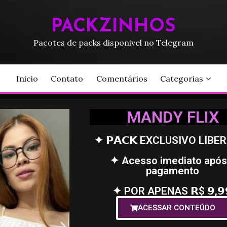
PACKZINHOS
Pacotes de packs disponivel no Telegram
Inicio
Contato
Comentários
Categorias
MANDY FLIX
✦ 𝗣𝗔𝗖𝗞 EXCLUSIVO LIBE
✦ Acesso imediato após
pagamento
✦ POR APENAS 𝗥$ 𝟵,𝟵
ACESSAR CONTEÚDO