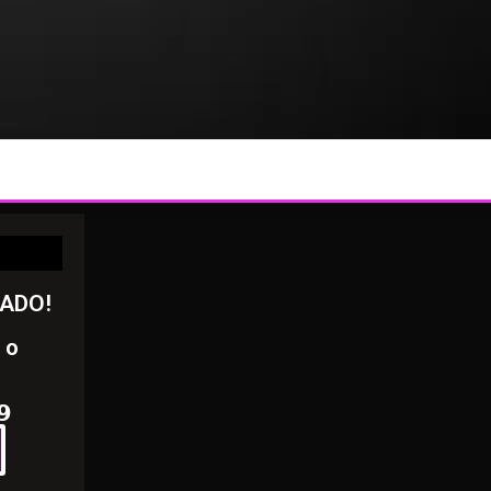
RADO!
 o
𝟵