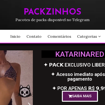
PACKZINHOS
Pacotes de packs disponivel no Telegram
Inicio
Contato
Comentários
Categorias
KATARINARED
✦ 𝗣𝗔𝗖𝗞 EXCLUSIVO LIBE
✦ Acesso imediato após
pagamento
✦ POR APENAS 𝗥$ 𝟵,𝟵
SAIBA MAIS