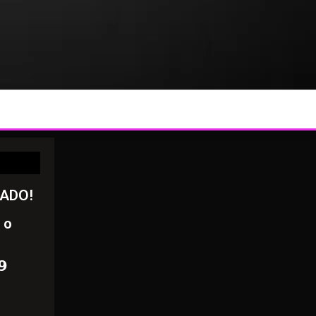
RADO!
 o
𝟵