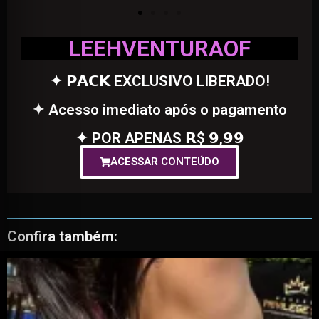
LEEHVENTURAOF
✦ 𝗣𝗔𝗖𝗞 EXCLUSIVO LIBERADO!
✦ Acesso imediato após o pagamento
✦ POR APENAS 𝗥$ 𝟵,𝟵𝟵
ACESSAR CONTEÚDO
Confira também: