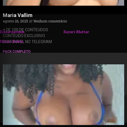
Maria Vallim
agosto 26, 2025
Nenhum comentário
+ DE 100 DE CONTEUDOS
Eduardazmm
Sayuri Mattar
CONTEUDO EXCLUSIVO
Nikita Robin
DISPONIVEL NO TELEGRAM
PACK COMPLETO
© 2026 packzinhos.com.br – Todos os direitos
reservados