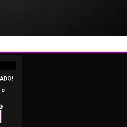
RADO!
 o
𝟵