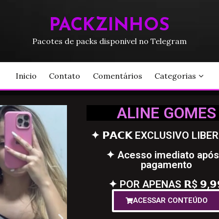
PACKZINHOS
Pacotes de packs disponivel no Telegram
Inicio
Contato
Comentários
Categorias
ALINE GOMES
✦ 𝗣𝗔𝗖𝗞 EXCLUSIVO LIBE
✦ Acesso imediato após
pagamento
✦ POR APENAS 𝗥$ 𝟵,𝟵
ACESSAR CONTEÚDO