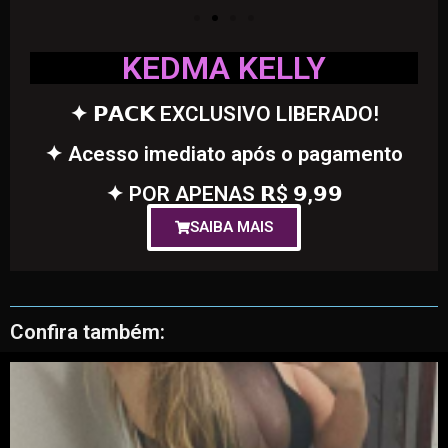
KEDMA KELLY
✦ 𝗣𝗔𝗖𝗞 EXCLUSIVO LIBERADO!
✦ Acesso imediato após o pagamento
✦ POR APENAS 𝗥$ 𝟵,𝟵𝟵
SAIBA MAIS
Confira também: