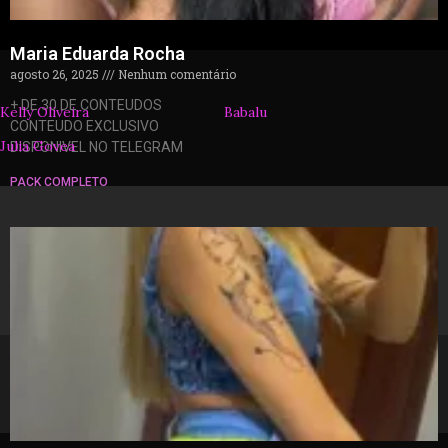
Maria Eduarda Rocha
agosto 26, 2025
Nenhum comentário
+ DE 30 DE CONTEUDOS
Kelly Oliveira
Babalu
CONTEUDO EXCLUSIVO
Julia Govea
DISPONIVEL NO TELEGRAM
PACK COMPLETO
© 2026 packzinhos.com.br – Todos os direitos
reservados