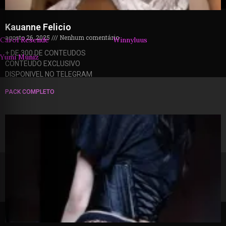
Kauanne Felicio
agosto 26, 2025
Nenhum comentário
Carol Resende
Winnyluus
+ DE 300 DE CONTEUDOS
Yumi Muniz
CONTEUDO EXCLUSIVO
DISPONIVEL NO TELEGRAM
PACK COMPLETO
© 2026 packzinhos.com.br – Todos os direitos
reservados