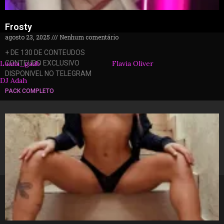
Frosty
agosto 23, 2025
Nenhum comentário
+ DE 130 DE CONTEUDOS
Luana_gaab
CONTEUDO EXCLUSIVO
Flavia Oliver
DISPONIVEL NO TELEGRAM
DJ Adah
PACK COMPLETO
© 2026 packzinhos.com.br – Todos os direitos
reservados