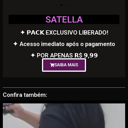
SATELLA
✦ 𝗣𝗔𝗖𝗞 EXCLUSIVO LIBERADO!
✦ Acesso imediato após o pagamento
✦ POR APENAS 𝗥$ 𝟵,𝟵𝟵
SAIBA MAIS
Confira também: