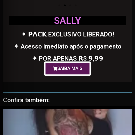
SALLY
✦ 𝗣𝗔𝗖𝗞 EXCLUSIVO LIBERADO!
✦ Acesso imediato após o pagamento
✦ POR APENAS 𝗥$ 𝟵,𝟵𝟵
SAIBA MAIS
Confira também: