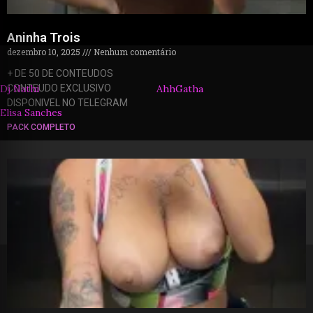
Aninha Trois
dezembro 10, 2025
Nenhum comentário
+ DE 50 DE CONTEUDOS
Dj Nathi
CONTEUDO EXCLUSIVO
AhhGatha
DISPONIVEL NO TELEGRAM
Elisa Sanches
PACK COMPLETO
© 2026 packzinhos.com.br – Todos os direitos
reservados