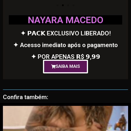
NAYARA MACEDO
✦ 𝗣𝗔𝗖𝗞 EXCLUSIVO LIBERADO!
✦ Acesso imediato após o pagamento
✦ POR APENAS 𝗥$ 𝟵,𝟵𝟵
SAIBA MAIS
Confira também: