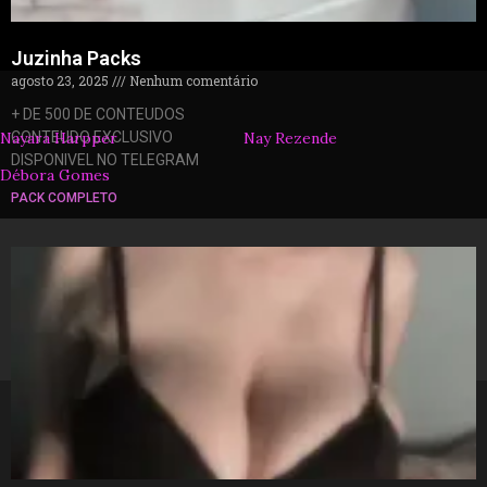
Juzinha Packs
agosto 23, 2025
Nenhum comentário
+ DE 500 DE CONTEUDOS
Nayara Harpper
CONTEUDO EXCLUSIVO
Nay Rezende
DISPONIVEL NO TELEGRAM
Débora Gomes
PACK COMPLETO
© 2026 packzinhos.com.br – Todos os direitos
reservados