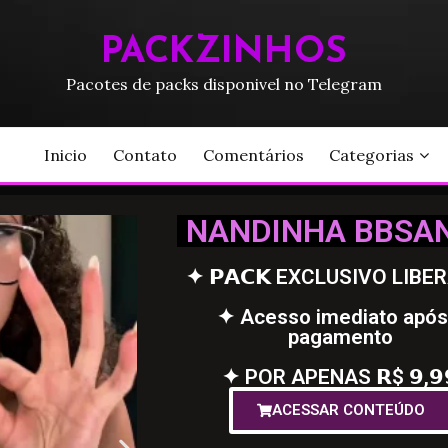
PACKZINHOS
Pacotes de packs disponivel no Telegram
Inicio
Contato
Comentários
Categorias
NANDINHA BBSA
✦ 𝗣𝗔𝗖𝗞 EXCLUSIVO LIBE
✦ Acesso imediato após
pagamento
✦ POR APENAS 𝗥$ 𝟵,𝟵
ACESSAR CONTEÚDO