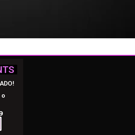
NTS
RADO!
 o
𝟵