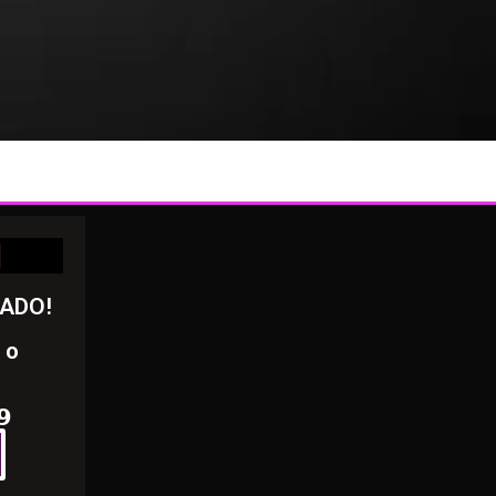
I
RADO!
 o
𝟵