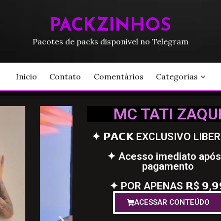
PACKZINHOS
Pacotes de packs disponivel no Telegram
Inicio
Contato
Comentários
Categorias
MC TATI ZAQU
✦ 𝗣𝗔𝗖𝗞 EXCLUSIVO LIBE
✦ Acesso imediato após
pagamento
✦ POR APENAS 𝗥$ 𝟵,𝟵
ACESSAR CONTEÚDO