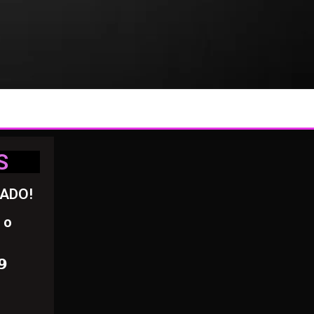
S
RADO!
 o
𝟵