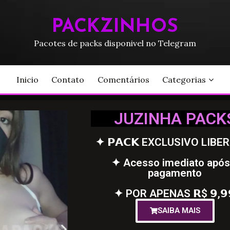
PACKZINHOS
Pacotes de packs disponivel no Telegram
Inicio
Contato
Comentários
Categorias
JUZINHA PACK
✦ 𝗣𝗔𝗖𝗞 EXCLUSIVO LIBE
✦ Acesso imediato após
pagamento
✦ POR APENAS 𝗥$ 𝟵,𝟵
SAIBA MAIS