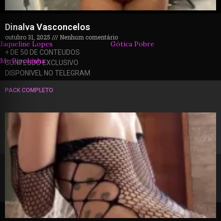
Dinalva Vasconcelos
outubro 31, 2025
Nenhum comentário
Jaqueline Lopes
Gótica Pobre
+ DE 50 DE CONTEUDOS
Mc Pipokinha
CONTEUDO EXCLUSIVO
DISPONIVEL NO TELEGRAM
PACK COMPLETO
© 2026 packzinhos.com.br – Todos os direitos
reservados