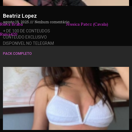
Beatriz Lopez
agosto 19, 2025
Nenhum comentário
Ruiva Braba
Jéssica Patez (Cavala)
+ DE 100 DE CONTEUDOS
Ruiva420
CONTEUDO EXCLUSIVO
DISPONIVEL NO TELEGRAM
PACK COMPLETO
© 2026 packzinhos.com.br – Todos os direitos
reservados