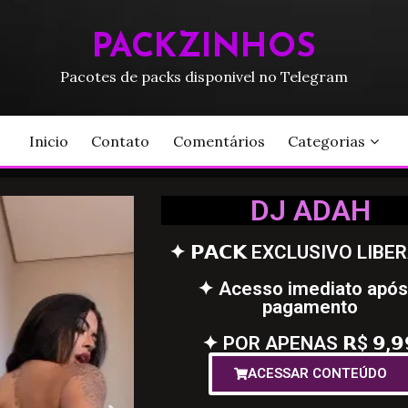
PACKZINHOS
Pacotes de packs disponivel no Telegram
Inicio
Contato
Comentários
Categorias
DJ ADAH
✦ 𝗣𝗔𝗖𝗞 EXCLUSIVO LIBE
✦ Acesso imediato após
pagamento
✦ POR APENAS 𝗥$ 𝟵,𝟵
ACESSAR CONTEÚDO