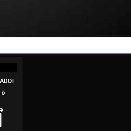
RADO!
 o
𝟵