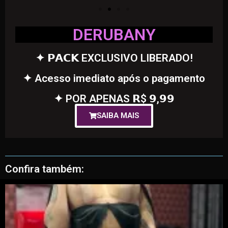
DERUBANY
✦ 𝗣𝗔𝗖𝗞 EXCLUSIVO LIBERADO!
✦ Acesso imediato após o pagamento
✦ POR APENAS 𝗥$ 𝟵,𝟵𝟵
SAIBA MAIS
Confira também: