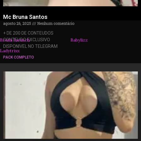
Mc Bruna Santos
agosto 26, 2025
Nenhum comentário
+ DE 200 DE CONTEUDOS
Bruna Jaensch
CONTEUDO EXCLUSIVO
Babylizz
DISPONIVEL NO TELEGRAM
Ladytrixx
PACK COMPLETO
© 2026 packzinhos.com.br – Todos os direitos
reservados