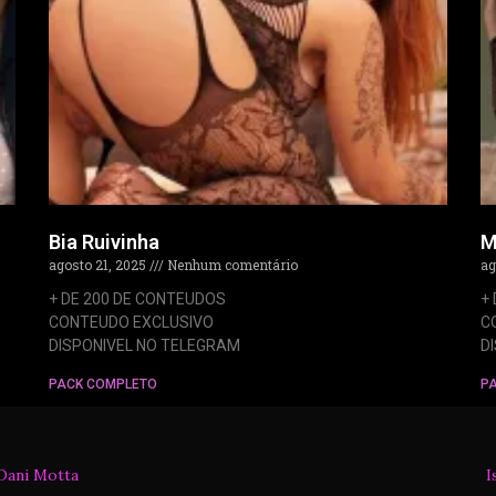
Bia Ruivinha
M
agosto 21, 2025
Nenhum comentário
ag
+ DE 200 DE CONTEUDOS
+
CONTEUDO EXCLUSIVO
C
DISPONIVEL NO TELEGRAM
D
PACK COMPLETO
P
Dani Motta
I