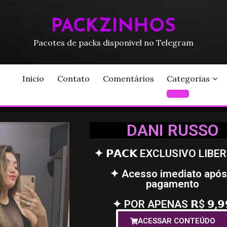
PACKZINHOS
Pacotes de packs disponivel no Telegram
Inicio
Contato
Comentários
Categorias
DANI RUSSO
✦ 𝗣𝗔𝗖𝗞 EXCLUSIVO LIBE
✦ Acesso imediato após
pagamento
✦ POR APENAS 𝗥$ 𝟵,𝟵
ACESSAR CONTEÚDO