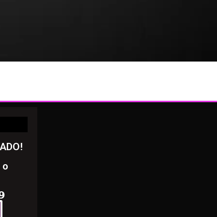
RADO!
 o
𝟵