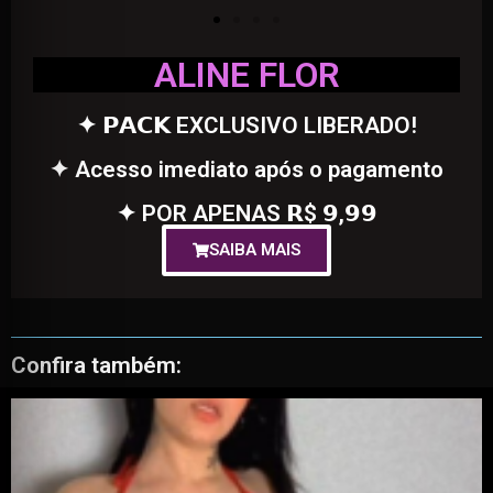
ALINE FLOR
✦ 𝗣𝗔𝗖𝗞 EXCLUSIVO LIBERADO!
✦ Acesso imediato após o pagamento
✦ POR APENAS 𝗥$ 𝟵,𝟵𝟵
SAIBA MAIS
Confira também: