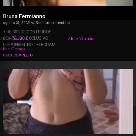
Bruna Fermianno
agosto 21, 2025
Nenhum comentário
+ DE 300 DE CONTEUDOS
Aline Escobar
CONTEUDO EXCLUSIVO
Aline Vitoria
DISPONIVEL NO TELEGRAM
Aline Gomes
PACK COMPLETO
© 2026 packzinhos.com.br – Todos os direitos
reservados